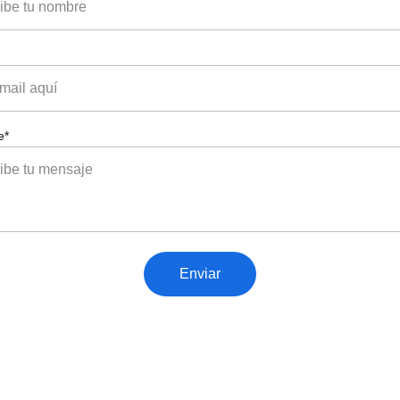
*
e*
Enviar